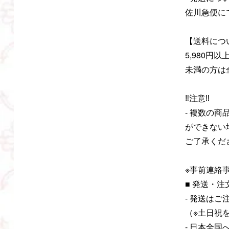
佐川急便に
【送料につ
5,980円以
未満の方は
‼️注意‼️
- 複数の
ができない
ご了承くだ
※事前連絡事
■ 発送・
- 発送は
（※土日祝
- 日本全