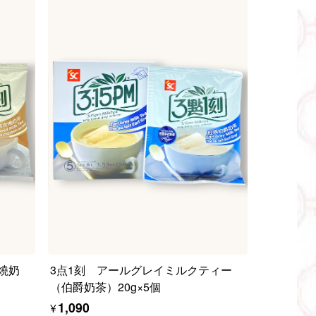
燒奶
3点1刻 アールグレイミルクティー
（伯爵奶茶）20g×5個
¥1,090