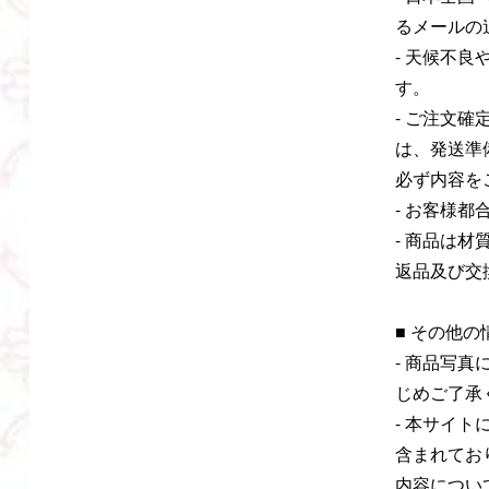
るメールの
- 天候不
す。
- ご注文
は、発送準
必ず内容を
- お客様
- 商品は
返品及び交
■ その他
- 商品写
じめご了承
- 本サイ
含まれてお
内容につい