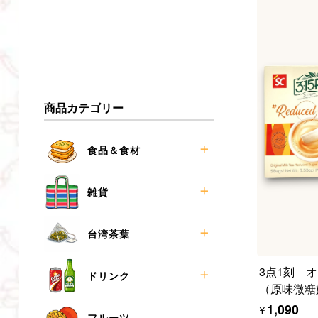
商品カテゴリー
食品＆食材
お菓子
雑貨
食材
調味料
漁師バッグ
台湾茶葉
麺類
ペットボトルホルダー
冷凍食品
マグネットコースター
ティーバッグ
3点1刻 
ドリンク
（原味微糖奶
メモクリップ
リーフ
¥1,090
小銭入れ
3点1刻
ケース売り
フルーツ