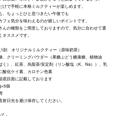
だけで手軽に本格ミルクティーが楽しめます。
も、ちょっとひと息つきたい午後でも
カフェ気分を味わえるのが嬉しいポイントです。
さんの種類をご用意しておりますので、気分に合わせて選
くオススメです。
点1刻 オリジナルミルクティー（原味奶茶）
糖、クリーミングパウダー（果糖ぶどう糖液糖、植物油
ぱく）、紅茶、烏龍茶/安定剤（リン酸塩（K、Na））、乳
二酸化ケイ素、カロテン色素
箱底目面に記載しております
g×5個
湾
直射日光を避け保存してください。
て -