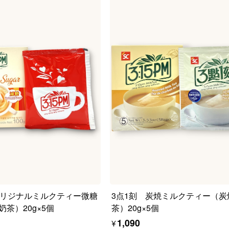
オリジナルミルクティー微糖
3点1刻 炭焼ミルクティー（炭
茶）20g×5個
茶）20g×5個
¥1,090