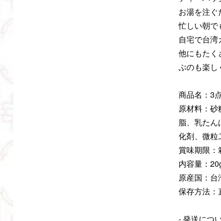
お湯を注ぐ
忙しい朝で
自宅で台湾
他にもたく
ぶのも楽し
商品名：3
原材料：砂
脂、乳たん
化剤、微粒
賞味期限：
内容量：20
原産国：台
保存方法：
- 発送につい