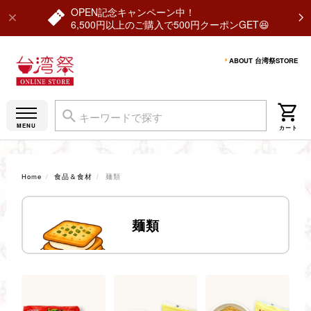
OPEN記念キャンペーン中！
6,500円以上のご購入で500円クーポンGET😆
ABOUT 台湾祭STORE
Home
食品＆食材
麺類
麺類