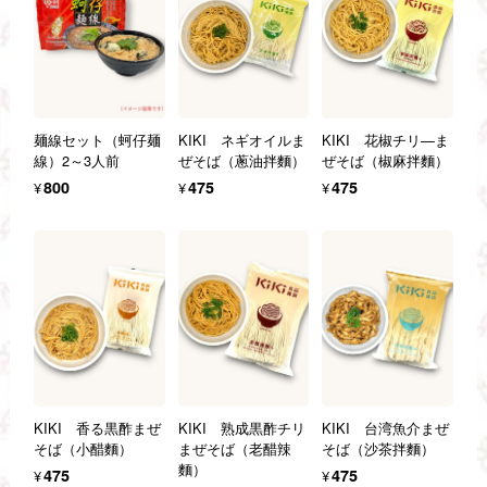
麺線セット（蚵仔麺
KIKI ネギオイルま
KIKI 花椒チリ—ま
線）2～3人前
ぜそば（蔥油拌麵）
ぜそば（椒麻拌麵）
¥800
¥475
¥475
KIKI 香る黒酢まぜ
KIKI 熟成黒酢チリ
KIKI 台湾魚介まぜ
そば（小醋麵）
まぜそば（老醋辣
そば（沙茶拌麵）
麵）
¥475
¥475