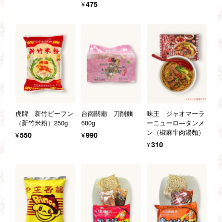
¥475
虎牌 新竹ビーフン
台南關廟 刀削麵
味王 ジャオマーラ
（新竹米粉）250g
600g
ーニューロ—タンメ
ン（椒麻牛肉湯麵）
¥550
¥990
¥310