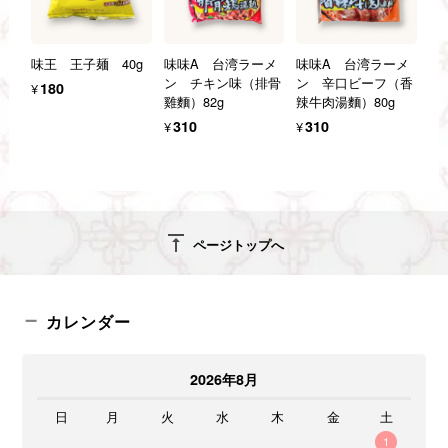
味王 王子麺 40g
味味A 台湾ラーメ
味味A 台湾ラーメ
ン チキン味（排骨
ン 辛口ビーフ（香
¥180
雞麵）82g
辣牛肉湯麵）80g
¥310
¥310
vertical_align_top
ページトップへ
カレンダー
2026年8月
日
月
火
水
木
金
土
1