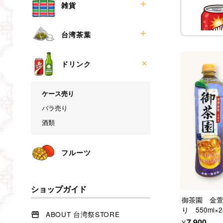
お菓子
雑貨
食材
調味料
漁師バッグ
台湾茶葉
麺類
ペットボトルホルダー
冷凍食品
マグネットコースター
ティーバッグ
ドリンク
メモクリップ
リーフ
小銭入れ
3点1刻
ケース売り
台湾夜市屋台マグネット
バラ売り
巾着袋
酒類
ミニマグネットブック
その他
フルーツ
ショップガイド
御茶園 金
り 550ml×
ABOUT 台湾祭STORE
¥7,900