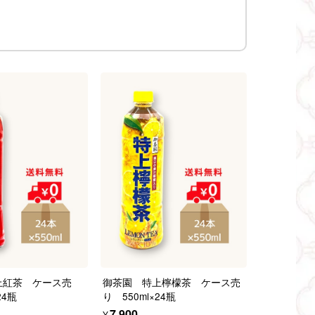
上紅茶 ケース売
御茶園 特上檸檬茶 ケース売
24瓶
り 550ml×24瓶
¥7,900