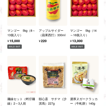
マンゴー 5kg（8～
アップルサイダー
マンゴー 5kg（14
13個入り）
（蘋果西打）330ml
～16個入り）
¥15,000
¥220
¥13,000
SOLD OUT
SOLD OUT
麺線セット（蚵仔麺
頤心斎 サチマ（沙
濃厚ヌガークラッカ
線）2～3人前
淇瑪）227g
ー（牛軋餅）140g