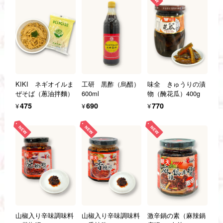
KIKI ネギオイルま
工研 黒酢（烏醋）
味全 きゅうりの漬
ぜそば（蔥油拌麵）
600ml
物（醃花瓜）400g
¥475
¥690
¥770
山椒入り辛味調味料
山椒入り辛味調味料
激辛鍋の素（麻辣鍋