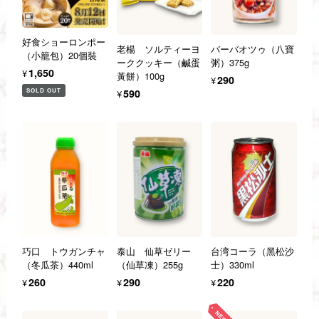
好食ショーロンポー
老楊 ソルティーヨ
バーバオツゥ（八寶
（小籠包）20個裝
ーククッキー（鹹蛋
粥）375g
¥1,650
黃餅）100g
¥290
SOLD OUT
¥590
巧口 トウガンチャ
泰山 仙草ゼリー
台湾コーラ（黑松沙
（冬瓜茶）440ml
（仙草凍）255g
士）330ml
¥260
¥290
¥220