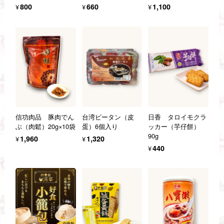
¥800
¥660
¥1,100
信功肉品 豚肉でん
台湾ピータン（皮
日香 タロイモクラ
ぶ（肉鬆）20g×10袋
蛋）6個入り
ッカー（芋仔餅）
90g
¥1,960
¥1,320
¥440