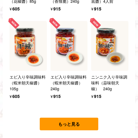
（花椒醬）85g
（香辣脆）240g
底醬）4人前
¥605
¥915
¥915
エビ入り辛味調味料
エビ入り辛味調味料
ニンニク入り辛味調
（蝦米朝天椒醬）
（蝦米朝天椒醬）
味料（蒜味朝天
105g
240g
椒） 240g
¥605
¥915
¥915
もっと見る