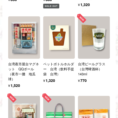
¥1,320
SOLD OUT
台湾夜市屋台マグネ
ペットボトルホルダ
台湾ビールグラス
ット QQボール
ー 台湾（飲料手提
（台灣啤酒杯）
（夜市一攤 地瓜
袋 台灣）
143ml
球）
¥1,320
¥770
¥1,520