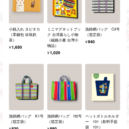
小銭入れ タピオカ
ミニマグネットブッ
漁師網バッグ C3号
（零錢包 珍珠奶
ク 台湾暮らし小物
（茄芷袋）
茶）
（磁鐵小書 台灣小
¥940
物誌）
¥1,650
¥1,020
漁師網バッグ K1号
漁師網バッグ H2号
ペットボトルホルダ
（茄芷袋）
（茄芷袋）
ー 101（飲料手提
袋 101）
¥830
¥880