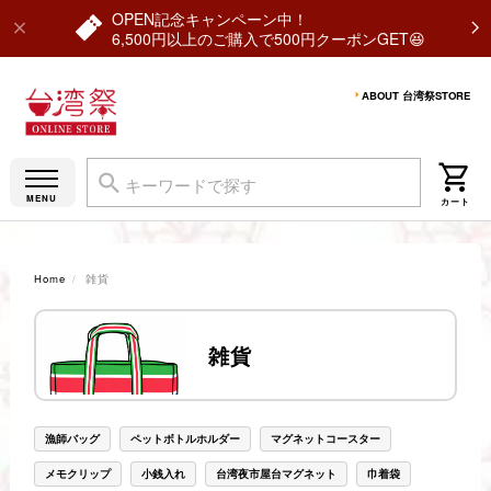
OPEN記念キャンペーン中！
6,500円以上のご購入で500円クーポンGET😆
ABOUT 台湾祭STORE
Home
雑貨
雑貨
漁師バッグ
ペットボトルホルダー
マグネットコースター
メモクリップ
小銭入れ
台湾夜市屋台マグネット
巾着袋