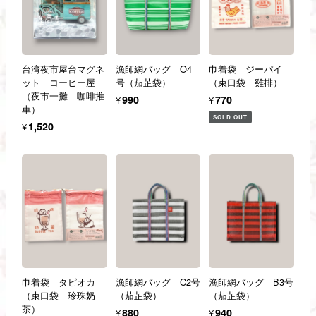
台湾夜市屋台マグネ
漁師網バッグ O4
巾着袋 ジーパイ
ット コーヒー屋
号（茄芷袋）
（束口袋 雞排）
（夜市一攤 咖啡推
¥990
¥770
車）
SOLD OUT
¥1,520
巾着袋 タピオカ
漁師網バッグ C2号
漁師網バッグ B3号
（束口袋 珍珠奶
（茄芷袋）
（茄芷袋）
茶）
¥880
¥940