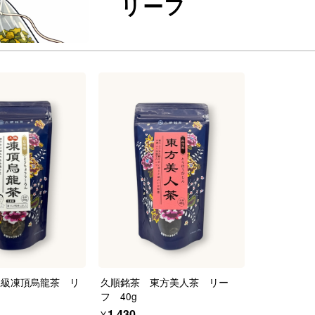
リーフ
上級凍頂烏龍茶 リ
久順銘茶 東方美人茶 リー
フ 40g
¥1,430