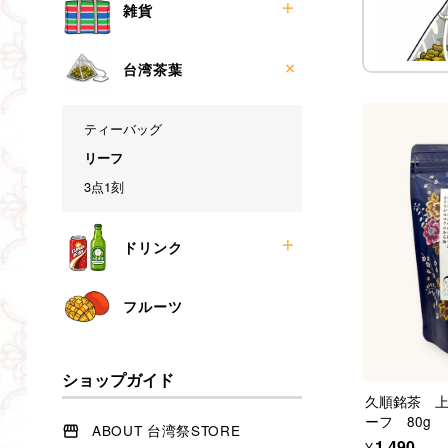
お菓子
雑貨
食材
調味料
漁師バッグ
台湾茶葉
麺類
ペットボトルホルダー
冷凍食品
マグネットコースター
ティーバッグ
メモクリップ
リーフ
小銭入れ
3点1刻
台湾夜市屋台マグネット
巾着袋
ドリンク
ミニマグネットブック
その他
ケース売り
フルーツ
バラ売り
酒類
ショップガイド
久順銘茶 
ーフ 80g
ABOUT 台湾祭STORE
¥1,490