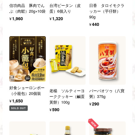
信功肉品 豚肉でん
台湾ピータン（皮
日香 タロイモクラ
ぶ（肉鬆）20g×10袋
蛋）6個入り
ッカー（芋仔餅）
90g
¥1,960
¥1,320
¥440
好食ショーロンポー
老楊 ソルティーヨ
バーバオツゥ（八寶
（小籠包）20個裝
ーククッキー（鹹蛋
粥）375g
¥1,650
黃餅）100g
¥290
SOLD OUT
¥590