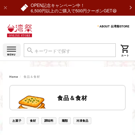
OPEN記念キャンペーン中！
6,500円以上のご購入で500円クーポンGET😆
ABOUT 台湾祭STORE
Home
食品＆食材
食品＆食材
お菓子
食材
調味料
麺類
冷凍食品