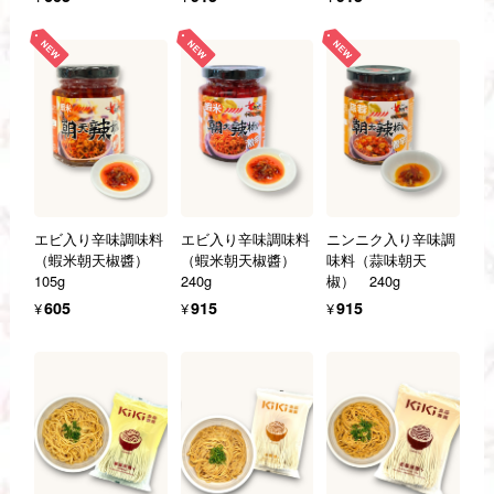
エビ入り辛味調味料
エビ入り辛味調味料
ニンニク入り辛味調
（蝦米朝天椒醬）
（蝦米朝天椒醬）
味料（蒜味朝天
105g
240g
椒） 240g
¥605
¥915
¥915