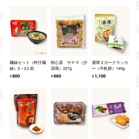
麺線セット（蚵仔麺
頤心斎 サチマ（沙
濃厚ヌガークラッカ
線）2～3人前
淇瑪）227g
ー（牛軋餅）140g
¥800
¥660
¥1,100