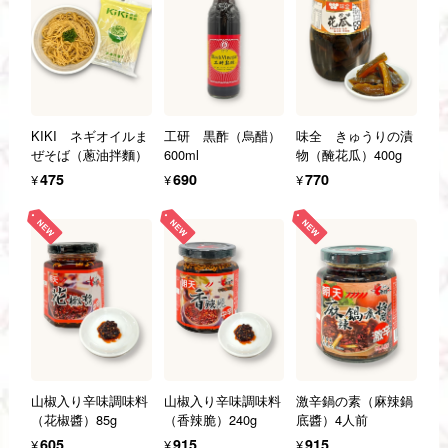
KIKI ネギオイルま
工研 黒酢（烏醋）
味全 きゅうりの漬
ぜそば（蔥油拌麵）
600ml
物（醃花瓜）400g
¥475
¥690
¥770
山椒入り辛味調味料
山椒入り辛味調味料
激辛鍋の素（麻辣鍋
（花椒醬）85g
（香辣脆）240g
底醬）4人前
¥605
¥915
¥915