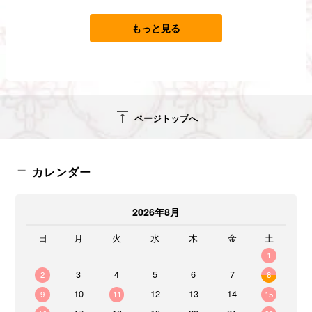
もっと見る
vertical_align_top
ページトップへ
カレンダー
2026年8月
日
月
火
水
木
金
土
1
3
4
5
6
7
2
8
10
12
13
14
9
11
15