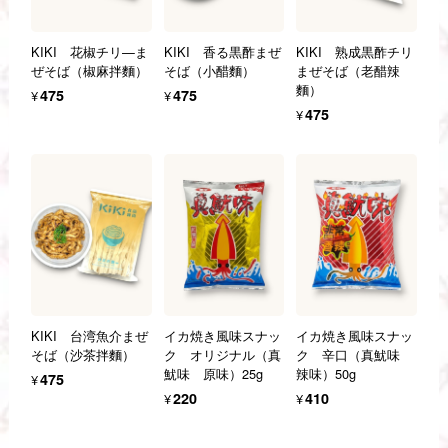
KIKI 花椒チリ—ま
KIKI 香る黒酢まぜ
KIKI 熟成黒酢チリ
ぜそば（椒麻拌麵）
そば（小醋麵）
まぜそば（老醋辣
麵）
¥475
¥475
¥475
KIKI 台湾魚介まぜ
イカ焼き風味スナッ
イカ焼き風味スナッ
そば（沙茶拌麵）
ク オリジナル（真
ク 辛口（真魷味
魷味 原味）25g
辣味）50g
¥475
¥220
¥410