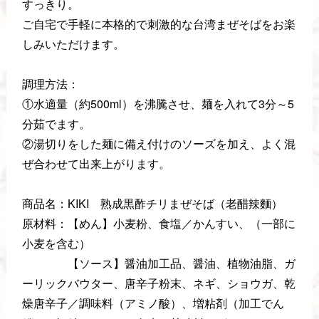
すっきり。
ご自宅で手軽に本格的で刺激的な台湾まぜそばをお楽
しみいただけます。
調理方法：
①水適量（約500ml）を沸騰させ、麺を入れて3分～5
分茹でます。
②湯切りをした麺に備え付けのソーズを加え、よく混
ぜ合わせて出来上がります。
商品名：KIKI 熟成黒酢チリまぜそば（老醋辣麵）
原材料：【めん】小麦粉、食塩／かんすい、（一部に
小麦を含む）
【ソース】醤油加工品、醤油、植物油脂、ガ
ーリックバウター、唐辛子粉末、ネギ、ショウガ、乾
燥唐辛子／調味料（アミノ酸）、増粘剤（加工でん