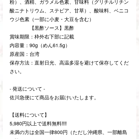
粉）、酒精、ガラメル色素、甘味料（グリチルリチン
酸ニナトリウム、ステビア、甘草）、酸味料、ベニコ
ウジ色素（一部に小麦・大豆を含む）
【黒酢ソース】黒酢
賞味期限：枠外右下部に記載
内容量：90g（めん61.5g）
原産国：台湾
保存方法：直射日光、高温多湿を避けて保存してくだ
さい。
- 発送について -
佐川急便にて商品をお届けいたします。
【送料について】
5,980円以上で送料無料‼️‼️
未満の方は全国一律800円（ただし沖縄県、一部離島