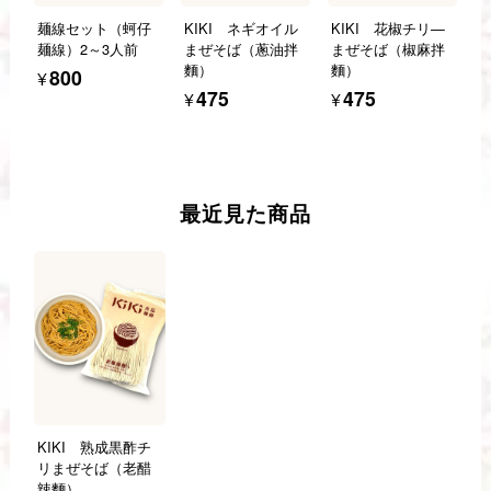
麺線セット（蚵仔
KIKI ネギオイル
KIKI 花椒チリ—
麺線）2～3人前
まぜそば（蔥油拌
まぜそば（椒麻拌
麵）
麵）
¥800
¥475
¥475
最近見た商品
KIKI 熟成黒酢チ
リまぜそば（老醋
辣麵）