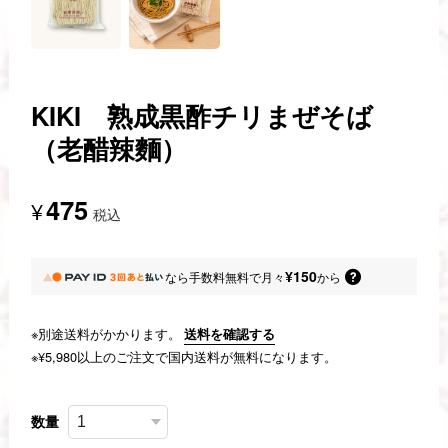
KIKI 熟成黒酢チリまぜそば
（老醋辣麵）
475
¥
税込
¥150
なら
手数料無料で
月々
から
※別途送料がかかります。
送料を確認する
※¥5,980以上のご注文で国内送料が無料になります。
数量