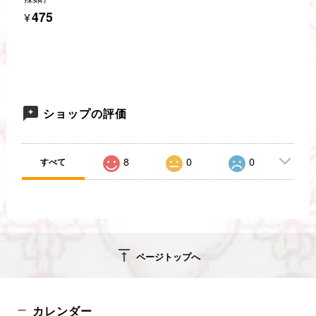
¥475
ショップの評価
8
0
0
すべて
vertical_align_top
ページトップへ
カレンダー