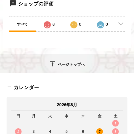
ショップの評価
8
0
0
すべて
vertical_align_top
ページトップへ
カレンダー
2026年8月
日
月
火
水
木
金
土
1
3
4
5
6
2
7
8