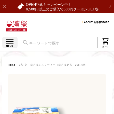
OPEN記念キャンペーン中！
6,500円以上のご購入で500円クーポンGET😆
ABOUT 台湾祭STORE
Home
3点1刻 日月潭ミルクティー（日月潭奶茶）20g×5個