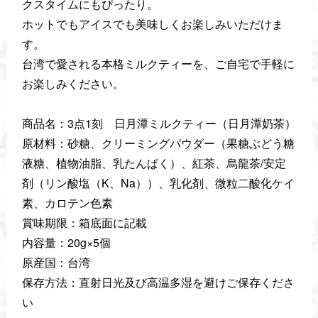
クスタイムにもぴったり。
ホットでもアイスでも美味しくお楽しみいただけま
す。
台湾で愛される本格ミルクティーを、ご自宅で手軽に
お楽しみください。
商品名：3点1刻 日月潭ミルクティー（日月潭奶茶）
原材料：砂糖、クリーミングパウダー（果糖ぶどう糖
液糖、植物油脂、乳たんぱく）、紅茶、烏龍茶/安定
剤（リン酸塩（K、Na））、乳化剤、微粒二酸化ケイ
素、カロテン色素
賞味期限：箱底面に記載
内容量：20g×5個
原産国：台湾
保存方法：直射日光及び高温多湿を避けご保存くださ
い