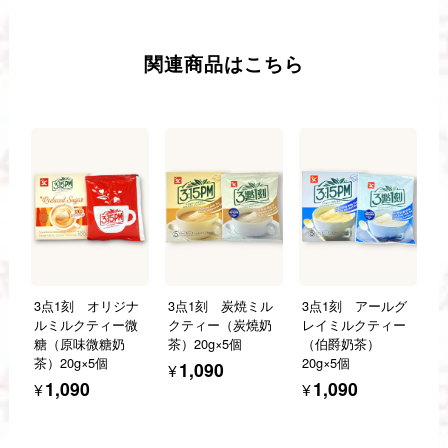
関連商品はこちら
3点1刻 オリジナ
3点1刻 炭焼ミル
3点1刻 アールグ
ルミルクティー微
クティー（炭燒奶
レイミルクティー
糖（原味微糖奶
茶）20g×5個
（伯爵奶茶）
茶）20g×5個
20g×5個
¥1,090
¥1,090
¥1,090