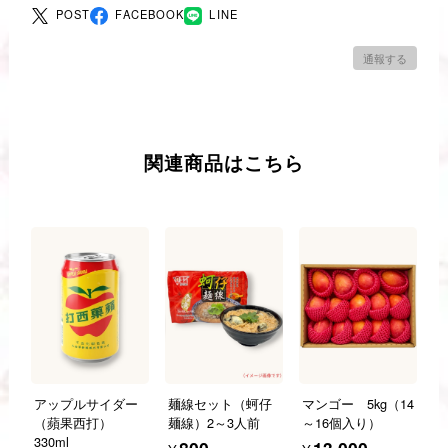
POST
FACEBOOK
LINE
通報する
関連商品はこちら
アップルサイダー
麺線セット（蚵仔
マンゴー 5kg（14
（蘋果西打）
麺線）2～3人前
～16個入り）
330ml