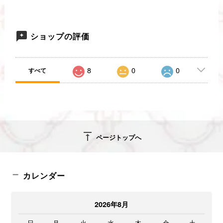
ショップの評価
8
0
0
すべて
vertical_align_top
ページトップへ
カレンダー
2026年8月
日
月
火
水
木
金
土