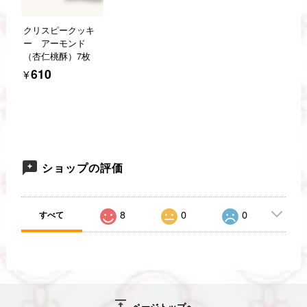
クリスピークッキ
ー アーモンド
（杏仁桃酥）7枚
¥610
ショップの評価
8
0
0
すべて
vertical_align_top